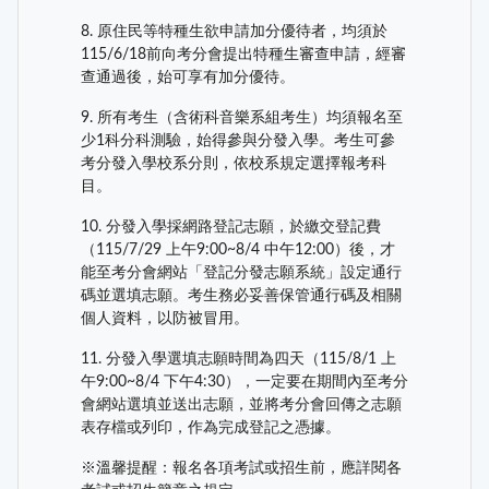
8. 原住民等特種生欲申請加分優待者，均須於
115/6/18前向考分會提出特種生審查申請，經審
查通過後，始可享有加分優待。
9. 所有考生（含術科音樂系組考生）均須報名至
少1科分科測驗，始得參與分發入學。考生可參
考分發入學校系分則，依校系規定選擇報考科
目。
10. 分發入學採網路登記志願，於繳交登記費
（115/7/29 上午9:00~8/4 中午12:00）後，才
能至考分會網站「登記分發志願系統」設定通行
碼並選填志願。考生務必妥善保管通行碼及相關
個人資料，以防被冒用。
11. 分發入學選填志願時間為四天（115/8/1 上
午9:00~8/4 下午4:30），一定要在期間內至考分
會網站選填並送出志願，並將考分會回傳之志願
表存檔或列印，作為完成登記之憑據。
※溫馨提醒：報名各項考試或招生前，應詳閱各