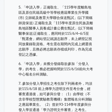
5. 「申請入學」正備取生、「115學年度離島地
區及原住民籍高級中等學校應屆畢業生升學國
(市) 立師範及教育大學聯合保送甄試」(以下簡稱
師資保送) 正備取生及「115學年度原住民族及離
島地區醫事人員養成計畫公費生甄試」(以下簡稱
醫事保送)正備取生，應同時於115/6/4~6/5至
「甄選會」網站登記就讀志願序，未上網登記視
同放棄錄取資格。考生需在期間內完成上網選填
志願序，且務必將志願表存檔或列印，作為完成
登記之憑據。
6. 「申請入學」未獲分發錄取欲參加「分發入
學」的考生，務必把握時間於115/6/16前向大考
中心報名分科測驗。
7. 參加分發入學招生之考生除下列兩者外，均須
於115/6/18 前上傳學力證明文件至考分會，經
審查通過後，始可參與分發：（1）由學校（不
含非學校型態實驗教育機構）集體報名分科測驗
之應屆畢業生。（2）曾於93-114學年度參與分
發入學並通過「學力證明文件審查」之考生。