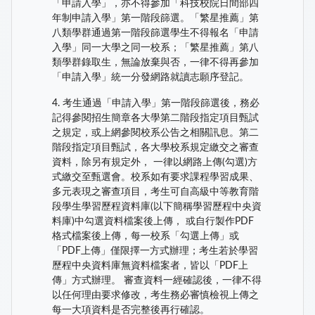
「申請入學」，亦不得參加「科技校院日間部四
年制申請入學」第一階段篩選。「繁星推薦」第
八類學群通過第一階段篩選學生不得報名「申請
入學」同一大學之同一校系；「繁星推薦」第八
類學群錄取生，無論放棄與否，一律不得再參加
「申請入學」統一分發網路就讀志願序登記。
4. 考生通過「申請入學」第一階段篩選後，務必
記得參閱招生簡章各大學第二階段指定項目甄試
之規定，或上網參閱校系公告之相關訊息。第二
階段指定項目甄試，各大學校系規定繳交之審查
資料，除另有規定外， 一律以網路上傳(勾選)方
式繳交至甄選會。校系如有要求課程學習成果、
多元表現之審查項目，考生可自高級中等教育階
段學生學習歷程資料庫(以下簡稱學習歷程中央資
料庫)中勾選資料檔案後上傳， 或自行製作PDF
格式檔案後上傳，每一校系「勾選上傳」或
「PDF上傳」僅限擇一方式辦理；考生若於學習
歷程中央資料庫無資料檔案者，皆以「PDF上
傳」方式辦理。 審查資料一經確認後，一律不得
以任何理由要求修改，考生務必審慎檢視上傳之
每一大項資料是否完整後再行確認。