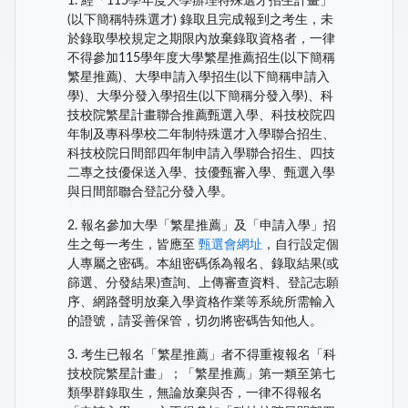
1. 經「115學年度大學辦理特殊選才招生計畫」
(以下簡稱特殊選才) 錄取且完成報到之考生，未
於錄取學校規定之期限內放棄錄取資格者，一律
不得參加115學年度大學繁星推薦招生(以下簡稱
繁星推薦)、大學申請入學招生(以下簡稱申請入
學)、大學分發入學招生(以下簡稱分發入學)、科
技校院繁星計畫聯合推薦甄選入學、科技校院四
年制及專科學校二年制特殊選才入學聯合招生、
科技校院日間部四年制申請入學聯合招生、四技
二專之技優保送入學、技優甄審入學、甄選入學
與日間部聯合登記分發入學。
2. 報名參加大學「繁星推薦」及「申請入學」招
生之每一考生，皆應至
甄選會網址
，自行設定個
人專屬之密碼。本組密碼係為報名、錄取結果(或
篩選、分發結果)查詢、上傳審查資料、登記志願
序、網路聲明放棄入學資格作業等系統所需輸入
的證號，請妥善保管，切勿將密碼告知他人。
3. 考生已報名「繁星推薦」者不得重複報名「科
技校院繁星計畫」；「繁星推薦」第一類至第七
類學群錄取生，無論放棄與否，一律不得報名