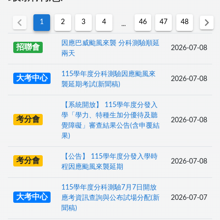
chevron_left
chevron_right
1
2
3
4
46
47
48
...
因應巴威颱風來襲 分科測驗順延
招聯會
2026-07-08
兩天
115學年度分科測驗因應颱風來
大考中心
2026-07-08
襲延期考試(新聞稿)
【系統開放】 115學年度分發入
學「學力、特種生加分優待及聽
考分會
2026-07-08
覺障礙」審查結果公告(含申覆結
果)
【公告】 115學年度分發入學時
考分會
2026-07-08
程因應颱風來襲延期
115學年度分科測驗7月7日開放
大考中心
應考資訊查詢與公布試場分配(新
2026-07-07
聞稿)